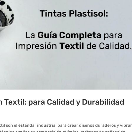
n Textil: para Calidad y Durabilidad
xtil son el estándar industrial para crear diseños duraderos y vibra