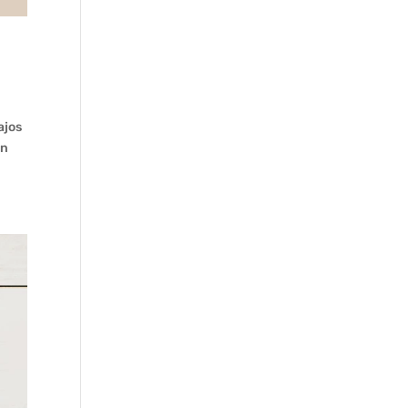
ajos
en