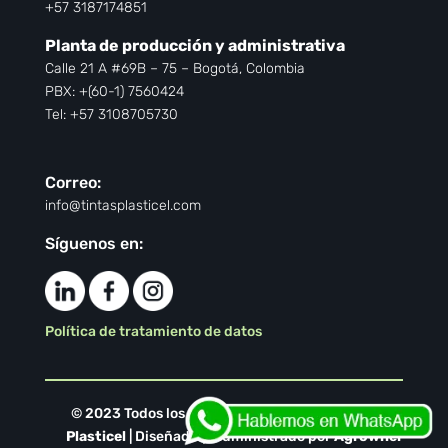
+57 3187174851
Planta de producción y administrativa
Calle 21 A #69B – 75 – Bogotá, Colombia
PBX: +(60-1) 7560424
Tel: +57 3108705730
Correo:
info@tintasplasticel.com
Síguenos en:
Política de tratamiento de datos
© 2023 Todos los derechos reservados por
Tintas
Plasticel
| Diseñado y Administrado por
Agrowner