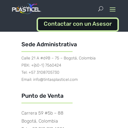
Contactar con un Asesor
Sede Administrativa
Calle 21 A #69B – 75 – Bogotá, Colombia
PBX: +(60-1) 7560424
Tel: +57 3108705730
Email: info@tintasplasticel.com
Punto de Venta
Carrera 59 #5b – 88
Bogotá, Colombia